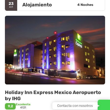
23
Alojamiento
4 Noches
oct
Holiday Inn Express Mexico Aeropuerto
by IHG
Excelente
Contacta con nosotros
9,2
4131