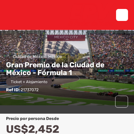
Ciudad de México, México
Gran Premio de la Ciudad de
México - Fórmula 1
Ticket + Alojamiento
Ref ID:
21737072
precio por persona Desde
US$2,452