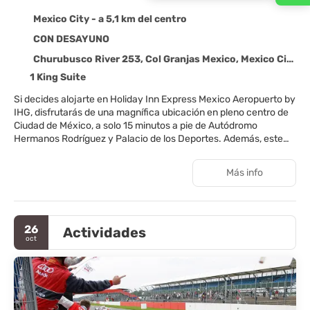
Mexico City - a 5,1 km del centro
CON DESAYUNO
Churubusco River 253, Col Granjas Mexico, Mexico City 08400
1 King Suite
Si decides alojarte en Holiday Inn Express Mexico Aeropuerto by
IHG, disfrutarás de una magnífica ubicación en pleno centro de
Ciudad de México, a solo 15 minutos a pie de Autódromo
Hermanos Rodríguez y Palacio de los Deportes. Además, este
hotel se encuentra a 1,4 km de Estadio GNP Seguros y a 7,7 km
de Zócalo.
Más info
Aprovecha las instalaciones recreativas, que incluyen una
bañera de hidromasaje y gimnasio. Encontrarás además
conexión a Internet wifi gratis y un salón de eventos.
26
Actividades
oct
Te sentirás como en tu propia casa en cualquiera de las 112
habitaciones con aire acondicionado. La conexión wifi gratis te
mantendrá en contacto con los tuyos. Además, podrás disfrutar
de canales por satélite. El baño privado con ducha está provisto
de artículos de higiene personal gratuitos y secadores de pelo.
Entre las comodidades, se incluyen escritorio, cafetera y tetera