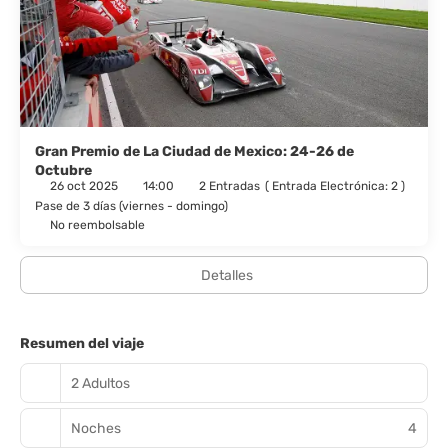
y teléfono con y llamadas locales gratuitas.
Todos los días se ofrece un desayuno bufé gratuito.
Tendrás un centro de negocios, tintorería y un servicio de
recepción las 24 horas a tu disposición. Se ofrece servicio de
transporte al aeropuerto (ida y vuelta) gratuito disponible 24
horas.
Gran Premio de La Ciudad de Mexico: 24-26 de
Octubre
26 oct 2025
14:00
2 Entradas
(
Entrada Electrónica: 2
)
Pase de 3 días (viernes - domingo)
No reembolsable
Detalles
Resumen del viaje
2 Adultos
Noches
4