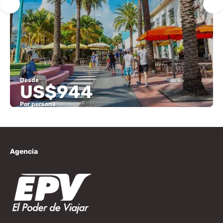
Desde
US$944
Por persona
Ver
Agencia